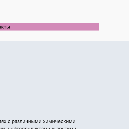
акты
иях с различными химическими
и, нефтепродуктами и другими.