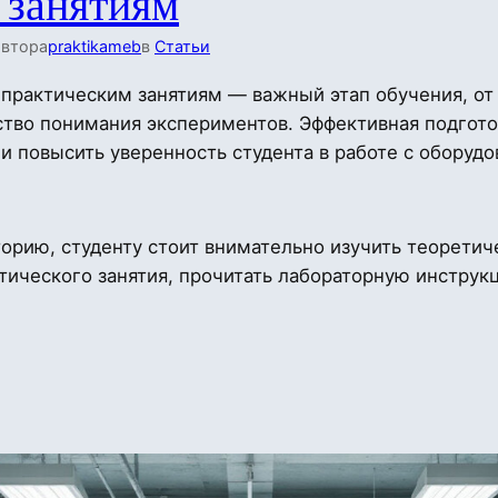
 занятиям
автора
praktikameb
в
Статьи
практическим занятиям — важный этап обучения, от
ество понимания экспериментов. Эффективная подгот
 и повысить уверенность студента в работе с оборуд
орию, студенту стоит внимательно изучить теоретич
тического занятия, прочитать лабораторную инстру