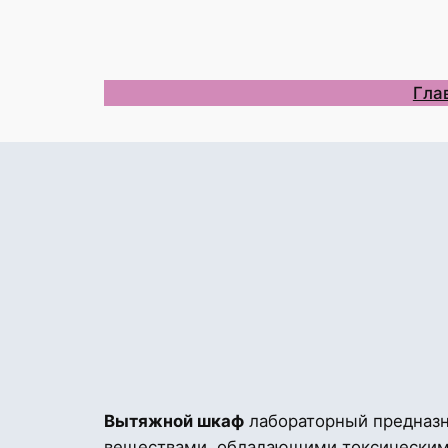
Перейти
к
содержимому
Гла
Вытяжной шкаф
лабораторный предназн
веществами, обладающими токсическими